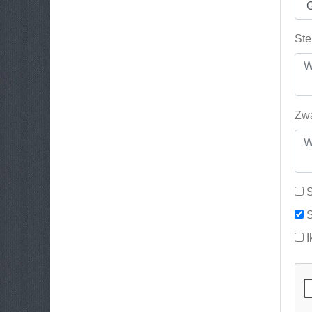
Ste
Zwa
S
S
I