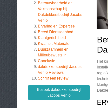
Betrouwbaarheid en
Vakmanschap bij
Dakdekkersbedrijf Jacobs
Venlo
Ervaring en Expertise
Breed Dienstaanbod
Be
Klantgerichtheid
Kwaliteit Materialen
Da
Duurzaamheid en
Milieubewustzijn
Conclusie
Het ki
dakdekkersbedrijf Jacobs
instal
Venlo
Reviews
regio 
Schrijf een review
techni
klantg
Bezoek dakdekkersbedrijf
Dakdek
Jacobs Venlo
ER