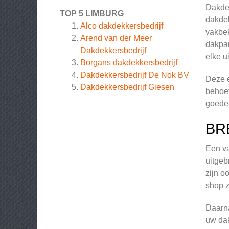
Dakdek
TOP 5 LIMBURG
dakdek
Alco dakdekkersbedrijf
vakbek
Arend van der Meer
dakpan
Dakdekkersbedrijf
elke u
Borgans dakdekkersbedrijf
Dakdekkersbedrijf De Nok BV
Deze e
Dakdekkersbedrijf Giesen
behoef
goede
BR
Een va
uitgeb
zijn o
shop z
Daarna
uw dak