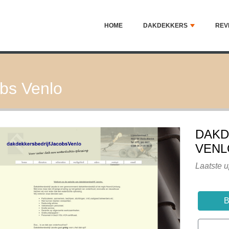
HOME
DAKDEKKERS
REV
obs Venlo
DAKD
VENL
Laatste u
B