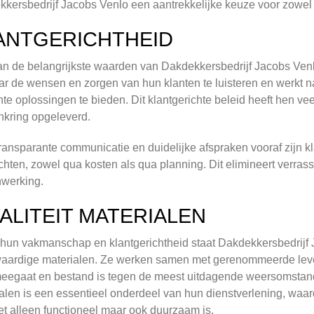
kersbedrijf Jacobs Venlo een aantrekkelijke keuze voor zowel p
ANTGERICHTHEID
n de belangrijkste waarden van Dakdekkersbedrijf Jacobs Venlo
r de wensen en zorgen van hun klanten te luisteren en werkt 
ënte oplossingen te bieden. Dit klantgerichte beleid heeft hen ve
nkring opgeleverd.
ransparante communicatie en duidelijke afspraken vooraf zijn k
hten, zowel qua kosten als qua planning. Dit elimineert verras
werking.
ALITEIT MATERIALEN
hun vakmanschap en klantgerichtheid staat Dakdekkersbedrijf
ardige materialen. Ze werken samen met gerenommeerde levera
eegaat en bestand is tegen de meest uitdagende weersomstandi
alen is een essentieel onderdeel van hun dienstverlening, waa
et alleen functioneel maar ook duurzaam is.