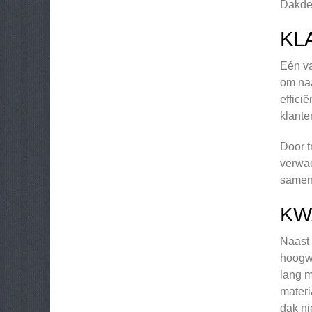
Dakdek
KL
Eén va
om naa
effici
klante
Door t
verwac
samen
KW
Naast 
hoogwa
lang m
materi
dak ni