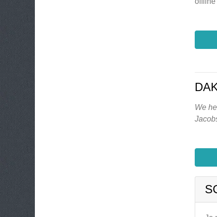
offlin
DAK
We heb
Jacob
S