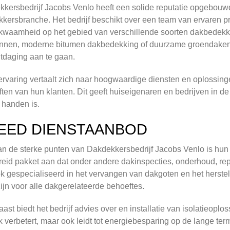
kersbedrijf Jacobs Venlo heeft een solide reputatie opgebouw
kersbranche. Het bedrijf beschikt over een team van ervaren p
waamheid op het gebied van verschillende soorten dakbedekkin
nen, moderne bitumen dakbedekking of duurzame groendaken, 
itdaging aan te gaan.
rvaring vertaalt zich naar hoogwaardige diensten en oplossinge
ten van hun klanten. Dit geeft huiseigenaren en bedrijven in de
 handen is.
EED DIENSTAANBOD
n de sterke punten van Dakdekkersbedrijf Jacobs Venlo is hun b
reid pakket aan dat onder andere dakinspecties, onderhoud, repa
ok gespecialiseerd in het vervangen van dakgoten en het herste
ijn voor alle dakgerelateerde behoeftes.
ast biedt het bedrijf advies over en installatie van isolatieopl
 verbetert, maar ook leidt tot energiebesparing op de lange te