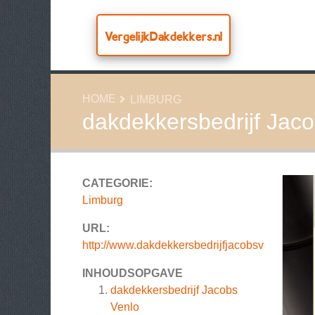
VergelijkDakdekkers.nl
HOME
LIMBURG
dakdekkersbedrijf Jac
CATEGORIE:
Limburg
URL:
http://www.dakdekkersbedrijfjacobsv
INHOUDSOPGAVE
dakdekkersbedrijf Jacobs
Venlo