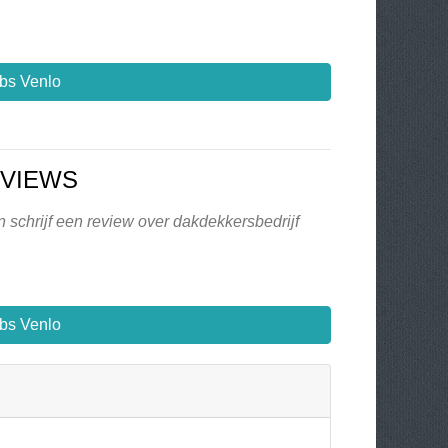
bs Venlo
EVIEWS
 schrijf een review over dakdekkersbedrijf
bs Venlo