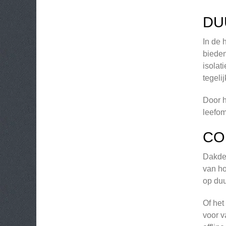
DU
In de 
bieden
isolat
tegeli
Door h
leefom
CO
Dakdek
van ho
op duu
Of het
voor v