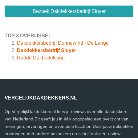
Bezoek Dakdekkersbedrijf Sluyer
TOP 3 OVERIJSSEL
Dakdekkersbedrijf Dunnewind - De Lange
Dakdekkersbedrijf Sluyer
Rudde Dakbedekking
VERGELIJKDAKDEKKERS.NL
Op VergelijkDakdekkers.nl lees je reviews over alle dakdekkers
van Nederland.Dit geeft jou in één oogopslag een overzicht van
meningen, ervaringen en eventuele klachten.Deel jouw dakdekker
ervaringen met andere bezoekers en schrijf ook een review!