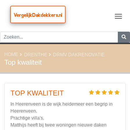
VergelijkDakdekkers.nl
Tog
HOME
DRENTHE
DRMV DAKRENOVATIE
Top kwaliteit
TOP KWALITEIT
In Heerenveen is de wijk heidemeer een begrip in
Heerenveen.
Prachtige villa's.
Matthijs heeft bij twee woningen nieuwe daken