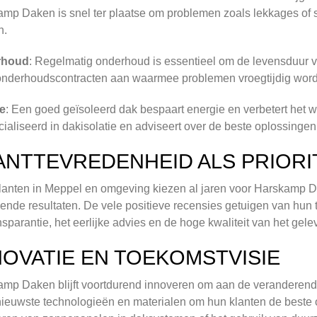
mp Daken is snel ter plaatse om problemen zoals lekkages of st
n.
rhoud
: Regelmatig onderhoud is essentieel om de levensduur
onderhoudscontracten aan waarmee problemen vroegtijdig wor
ie
: Een goed geïsoleerd dak bespaart energie en verbetert het
ialiseerd in dakisolatie en adviseert over de beste oplossingen 
ANTTEVREDENHEID ALS PRIORI
lanten in Meppel en omgeving kiezen al jaren voor Harskamp
kende resultaten. De vele positieve recensies getuigen van hun
nsparantie, het eerlijke advies en de hoge kwaliteit van het gel
NOVATIE EN TOEKOMSTVISIE
mp Daken blijft voortdurend innoveren om aan de veranderende
nieuwste technologieën en materialen om hun klanten de beste 