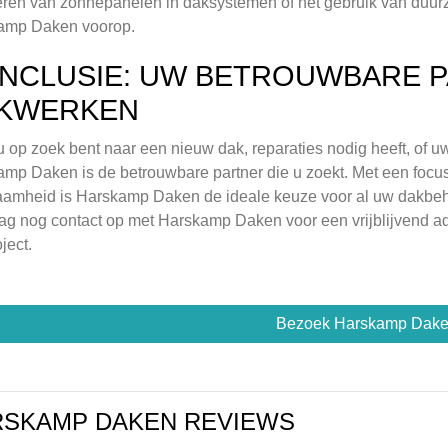
eren van zonnepanelen in daksystemen of het gebruik van duur
amp Daken voorop.
NCLUSIE: UW BETROUWBARE 
KWERKEN
u op zoek bent naar een nieuw dak, reparaties nodig heeft, of uw
mp Daken is de betrouwbare partner die u zoekt. Met een focus 
aamheid is Harskamp Daken de ideale keuze voor al uw dakbe
g nog contact op met Harskamp Daken voor een vrijblijvend a
ject.
Bezoek Harskamp Dak
RSKAMP DAKEN REVIEWS