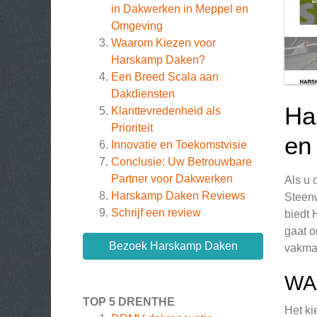
in Dakwerken in Meppel en
Omgeving
Waarom Kiezen voor
Harskamp Daken?
Een Breed Scala aan
Dakdiensten
Ha
Klanttevredenheid als
Prioriteit
en
Innovatie en Toekomstvisie
Conclusie: Uw Betrouwbare
Partner voor Dakwerken
Als u 
Harskamp Daken
Reviews
Steenw
Schrijf een review
biedt 
gaat o
Bezoek Harskamp Daken
vakma
WA
TOP 5 DRENTHE
Het ki