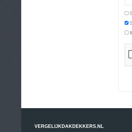
S
S
I
VERGELIJKDAKDEKKERS.NL