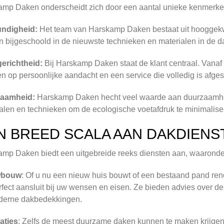
amp Daken onderscheidt zich door een aantal unieke kenmerke
ndigheid:
Het team van Harskamp Daken bestaat uit hooggekwa
 bijgeschoold in de nieuwste technieken en materialen in de 
gerichtheid:
Bij Harskamp Daken staat de klant centraal. Vanaf h
n op persoonlijke aandacht en een service die volledig is afg
aamheid:
Harskamp Daken hecht veel waarde aan duurzaamheid
alen en technieken om de ecologische voetafdruk te minimalise
N BREED SCALA AAN DAKDIENS
mp Daken biedt een uitgebreide reeks diensten aan, waaronde
wbouw
: Of u nu een nieuw huis bouwt of een bestaand pand re
rfect aansluit bij uw wensen en eisen. Ze bieden advies over de
oderne dakbedekkingen.
aties
: Zelfs de meest duurzame daken kunnen te maken krijgen 