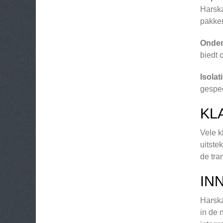
Harska
pakke
Onde
biedt 
Isolat
gespec
KL
Vele k
uitste
de tra
IN
Harska
in de 