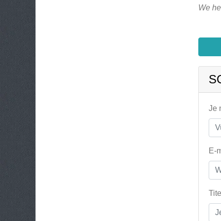
We heb
S
Je
E-m
Tit