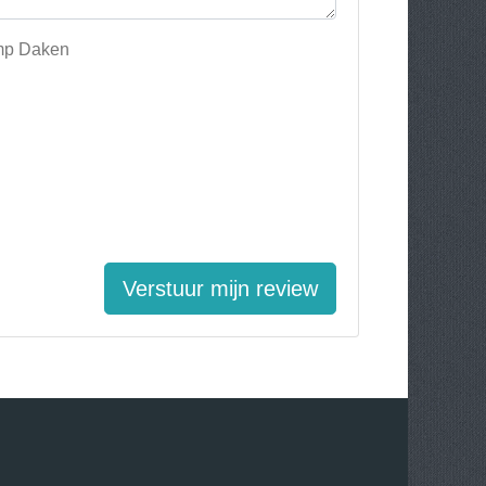
amp Daken
Verstuur mijn review