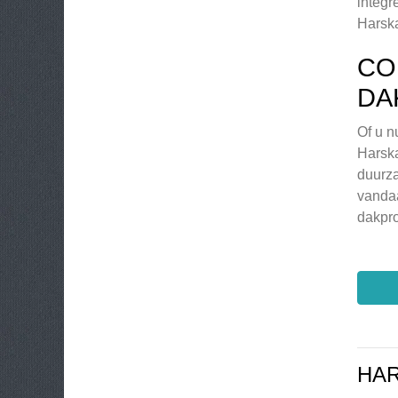
integr
Harsk
CO
DA
Of u n
Harska
duurz
vandaa
dakpro
HA