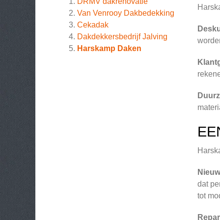
DRMV dakrenovatie
Harsk
Van Venrooy Dakbedekking
Cekadak
Desku
Dakdekkersbedrijf Jalving
worden
Harskamp Daken
Klant
rekene
Duurz
materi
EE
Harska
Nieu
dat pe
tot m
Repar