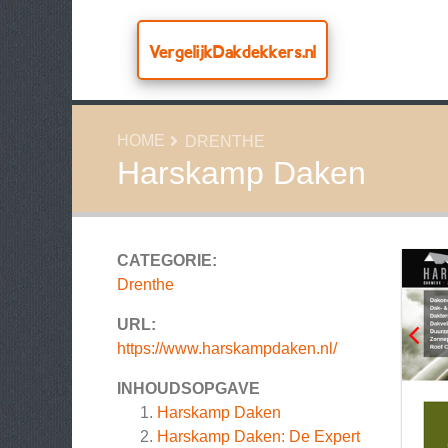
VergelijkDakdekkers.nl
HOME
DRENTHE
Harskamp Daken
CATEGORIE:
Drenthe
URL:
https://www.harskampdaken.nl/
INHOUDSOPGAVE
Harskamp Daken
Harskamp Daken: De Expert