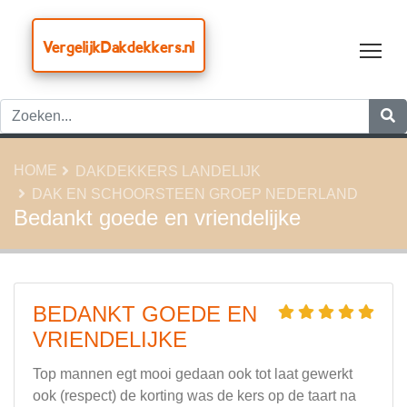
VergelijkDakdekkers.nl
Tog
HOME
DAKDEKKERS LANDELIJK
DAK EN SCHOORSTEEN GROEP NEDERLAND
Bedankt goede en vriendelijke
BEDANKT GOEDE EN
VRIENDELIJKE
Top mannen egt mooi gedaan ook tot laat gewerkt
ook (respect) de korting was de kers op de taart na