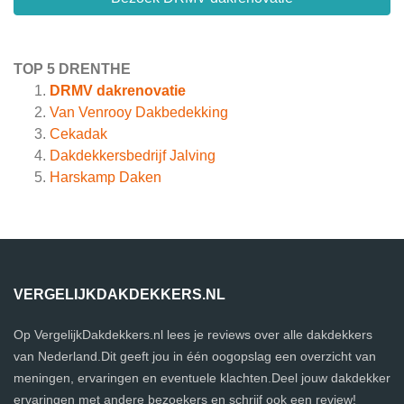
TOP 5 DRENTHE
DRMV dakrenovatie
Van Venrooy Dakbedekking
Cekadak
Dakdekkersbedrijf Jalving
Harskamp Daken
VERGELIJKDAKDEKKERS.NL
Op VergelijkDakdekkers.nl lees je reviews over alle dakdekkers
van Nederland.Dit geeft jou in één oogopslag een overzicht van
meningen, ervaringen en eventuele klachten.Deel jouw dakdekker
ervaringen met andere bezoekers en schrijf ook een review!