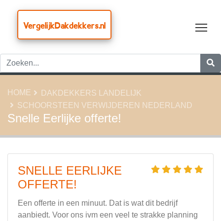
VergelijkDakdekkers.nl
Tog
HOME
DAKDEKKERS LANDELIJK
SCHOORSTEEN VERWIJDEREN NEDERLAND
Snelle Eerlijke offerte!
SNELLE EERLIJKE
OFFERTE!
Een offerte in een minuut. Dat is wat dit bedrijf
aanbiedt. Voor ons ivm een veel te strakke planning