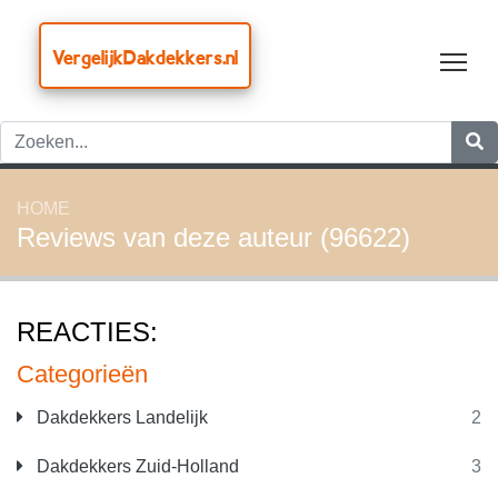
VergelijkDakdekkers.nl
Tog
HOME
Reviews van deze auteur (96622)
REACTIES:
Categorieën
Dakdekkers Landelijk
2
Dakdekkers Zuid-Holland
3