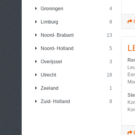
Groningen
4
Limburg
8
Noord- Brabant
13
L
Noord- Holland
5
Re
Overijssel
3
Leu
Eer
Utrecht
18
Moo
Zeeland
1
Ste
Zuid- Holland
8
Kom
Kor