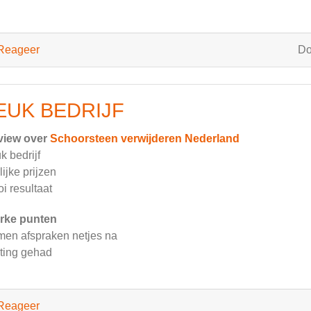
Reageer
D
EUK BEDRIJF
view over
Schoorsteen verwijderen Nederland
k bedrijf
lijke prijzen
i resultaat
rke punten
en afspraken netjes na
ting gehad
Reageer