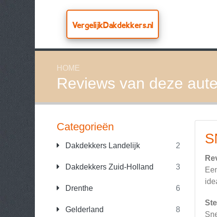
VergelijkDakdekkers.nl
HOME
Reviews van deze aute
Categorieën
S
Dakdekkers Landelijk
2
Re
Dakdekkers Zuid-Holland
3
Een
ide
Drenthe
6
Ste
Gelderland
8
Sne