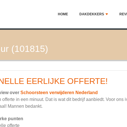
HOME
DAKDEKKERS
REV
ur (101815)
NELLE EERLIJKE OFFERTE!
view over
Schoorsteen verwijderen Nederland
 offerte in een minuut. Dat is wat dit bedrijf aanbiedt. Voor ons 
aal! Mannen bedankt.
rke punten
lle offerte