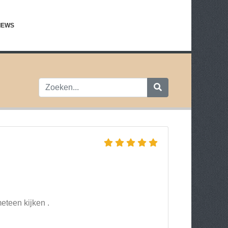
IEWS
teen kijken .