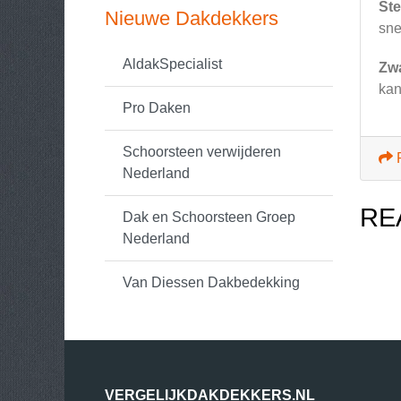
Ste
Nieuwe Dakdekkers
sne
AldakSpecialist
Zw
kan
Pro Daken
Schoorsteen verwijderen
Nederland
RE
Dak en Schoorsteen Groep
Nederland
Van Diessen Dakbedekking
VERGELIJKDAKDEKKERS.NL