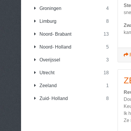
Ste
Groningen
4
sne
Limburg
8
Zw
kan
Noord- Brabant
13
Noord- Holland
5
Overijssel
3
Utrecht
18
Z
Zeeland
1
Re
Zuid- Holland
8
Dou
Keu
Ik 
Ze 