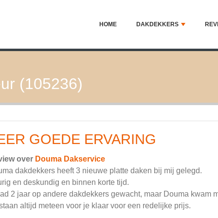
HOME
DAKDEKKERS
REV
ur (105236)
EER GOEDE ERVARING
view over
Douma Dakservice
ma dakdekkers heeft 3 nieuwe platte daken bij mij gelegd.
rig en deskundig en binnen korte tijd.
had 2 jaar op andere dakdekkers gewacht, maar Douma kwam me
staan altijd meteen voor je klaar voor een redelijke prijs.