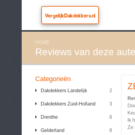
VergelijkDakdekkers.nl
HOME
Reviews van deze aute
Categorieën
Z
Dakdekkers Landelijk
2
Re
Dakdekkers Zuid-Holland
3
Dou
Keu
Drenthe
6
Ik 
Ze 
Gelderland
8