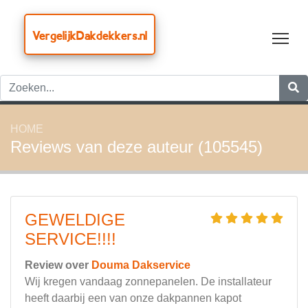
VergelijkDakdekkers.nl
Tog
HOME
Reviews van deze auteur (105545)
GEWELDIGE
SERVICE!!!!
Review over
Douma Dakservice
Wij kregen vandaag zonnepanelen. De installateur
heeft daarbij een van onze dakpannen kapot