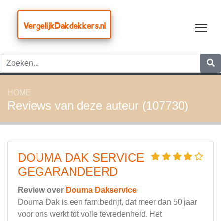
VergelijkDakdekkers.nl
Tog
HOME
Reviews van deze auteur (107730)
DOUMA DAK SERVICE
GEGARANDEERD
Review over
Douma Dakservice
Douma Dak is een fam.bedrijf, dat meer dan 50 jaar
voor ons werkt tot volle tevredenheid. Het